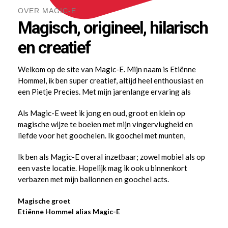
OVER MAGIC-E
Magisch, origineel, hilarisch
en creatief
Welkom op de site van Magic-E. Mijn naam is Etiënne
Hommel, ik ben super creatief, altijd heel enthousiast en
een Pietje Precies. Met mijn jarenlange ervaring als
professioneel entertainer zorg ik steeds weer voor een
Als Magic-E weet ik jong en oud, groot en klein op
bijzondere beleving waar mensen nog lang over na zullen
magische wijze te boeien met mijn vingervlugheid en
praten. Met Magic-E combineer ik mijn grootste passies:
liefde voor het goochelen. Ik goochel met munten,
goochelen, ballonnen en mensen vermaken.
kaarten, touwtjes, elastiekjes en nog veel meer! Terwijl u
Ik ben als Magic-E overal inzetbaar; zowel mobiel als op
er met uw neus bovenop staat, wordt u op een leuke en
een vaste locatie. Hopelijk mag ik ook u binnenkort
sportieve manier in de maling genomen. Naast het
verbazen met mijn ballonnen en goochel acts.
goochelen krijg ik ook altijd zeer veel positieve reacties
op mijn ballonnen creaties.
Magische groet
Etiënne Hommel alias Magic-E