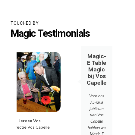
TOUCHED BY
Magic Testimonials
Magic-
E Table
Magic
bij Vos
Capelle
E
Voor ons
n
75-jarig
s
jubileum
van Vos
Jeroen Vos
Een betoverend gezin uit Ka
Capelle
Directie Vos Capelle
hebben we
5
Magic-E