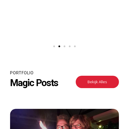
e
!
PORTFOLIO
Magic Posts
Bekijk Alles