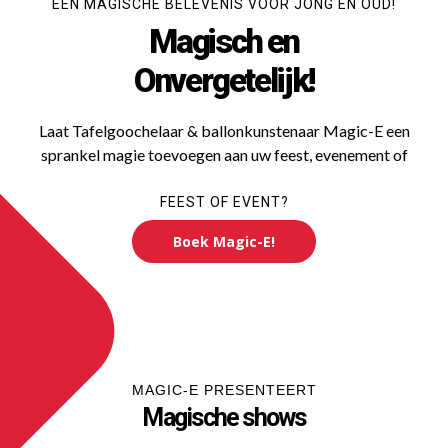
EEN MAGISCHE BELEVENIS VOOR JONG EN OUD!
Magisch
en
Onvergetelijk!
Laat Tafelgoochelaar & ballonkunstenaar Magic-E een
sprankel magie toevoegen aan uw feest, evenement of
bijeenkomst. Magic-E brengt betovering, is hilarisch,
origineel en creatief.
FEEST OF EVENT?
Boek Magic-E!
MAGIC-E PRESENTEERT
Magische shows