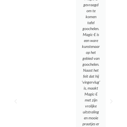
gevraagd
om te
-
komen
tafel
goochelen.
Magic-E is
een ware
kunstenaar
op het
gebied van
k
goochelen.
Naast het
feit dat hij
s
‘vingervlug’
is, maakt
Magic-E
n
met zijn
vrolijke
uitstraling
en mooie
praatjes er