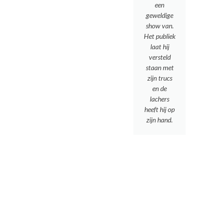
een
geweldige
show van.
Het publiek
laat hij
versteld
staan met
zijn trucs
en de
lachers
heeft hij op
zijn hand.
s
r