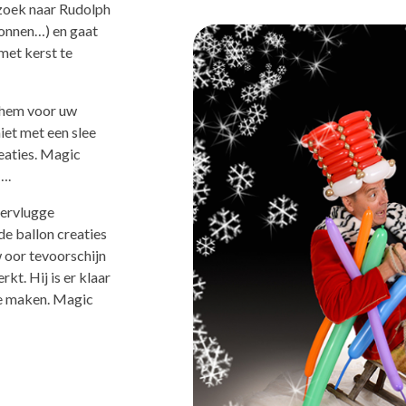
p zoek naar Rudolph
llonnen…) en gaat
 met kerst te
 hem voor uw
iet met een slee
eaties. Magic
….
ngervlugge
de ballon creaties
w oor tevoorschijn
kt. Hij is er klaar
e maken. Magic