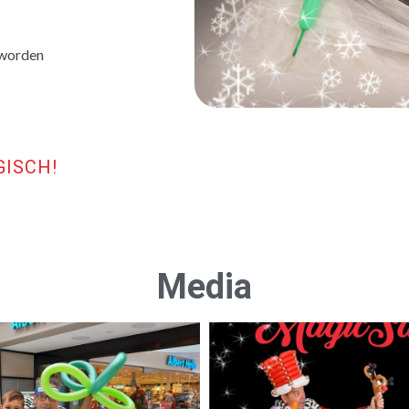
 worden
ISCH!
Media