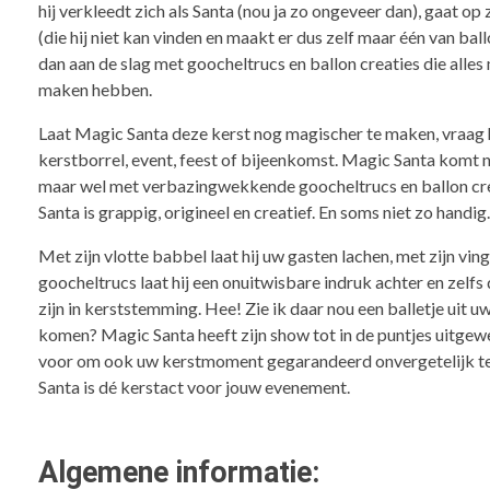
hij verkleedt zich als Santa (nou ja zo ongeveer dan), gaat o
(die hij niet kan vinden en maakt er dus zelf maar één van ba
dan aan de slag met goocheltrucs en ballon creaties die alles
maken hebben.
Laat Magic Santa deze kerst nog magischer te maken, vraag
kerstborrel, event, feest of bijeenkomst. Magic Santa komt n
maar wel met verbazingwekkende goocheltrucs en ballon cr
Santa is grappig, origineel en creatief. En soms niet zo handig
Met zijn vlotte babbel laat hij uw gasten lachen, met zijn vi
goocheltrucs laat hij een onuitwisbare indruk achter en zelfs 
zijn in kerststemming. Hee! Zie ik daar nou een balletje uit u
komen? Magic Santa heeft zijn show tot in de puntjes uitgewer
voor om ook uw kerstmoment gegarandeerd onvergetelijk t
Santa is dé kerstact voor jouw evenement.
Algemene informatie: