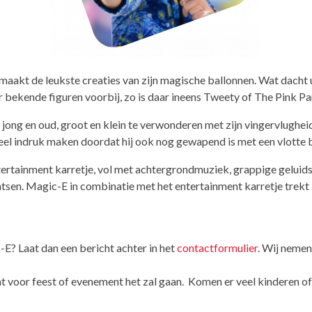
 maakt de leukste creaties van zijn magische ballonnen. Wat dacht 
bekende figuren voorbij, zo is daar ineens Tweety of The Pink Pa
et jong en oud, groot en klein te verwonderen met zijn vingervlughe
eel indruk maken doordat hij ook nog gewapend is met een vlotte 
rtainment karretje, vol met achtergrondmuziek, grappige geluidse
atsen. Magic-E in combinatie met het entertainment karretje trekt
E? Laat dan een bericht achter in het
contactformulier
. Wij neme
 voor feest of evenement het zal gaan. Komen er veel kinderen of 